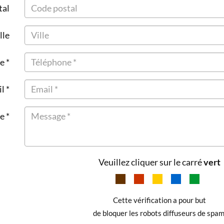
tal
lle
e *
l *
e *
Veuillez cliquer sur le carré
vert
Cette vérification a pour but
de bloquer les robots diffuseurs de spam