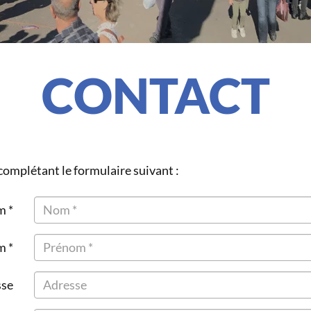
CONTACT
omplétant le formulaire suivant :
 *
m *
sse