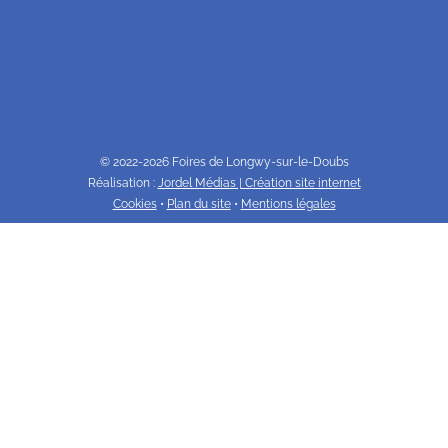
© 2022-2026 Foires de Longwy-sur-le-Doubs
Réalisation :
Jordel Médias | Création site internet
Cookies
•
Plan du site
•
Mentions légales